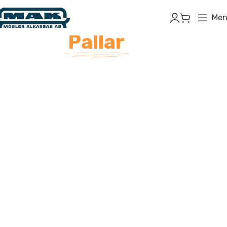
Men
EUR-
Pallar
Eur-pallar (EUR-pall) Lastpall – Köp,
Sälj & Leverans i Skaraborg & hela
Västra Götaland
Välkommen till vår professionella tjänst för
Eur-
pallar (EUR-pall)
–
Lastpall
standardiserade
och hållbara lastpallar som används i hela
Europa. Vi erbjuder köp, försäljning, insamling
och leverans av
Lastpall
i alla kvaliteter, från
helt nya till renoverade och begagnade. Perfekt
för företag som behöver pålitliga logistiska
lösningar med snabb service.
EUR-pallar av hög kvalitet till företag i Skaraborg, Skövde,