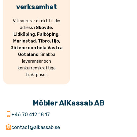
verksamhet
Vi levererar direkt till din
adress i
Skövde,
Lidköping, Falköping,
Mariestad, Tibro, Hjo,
Götene och hela Västra
Götaland
. Snabba
leveranser och
konkurrenskraftiga
fraktpriser.
Möbler AlKassab AB
+46 70 412 18 17
contact@alkassab.se