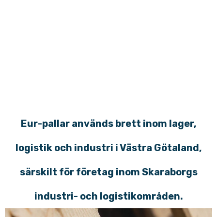
Lidköping, Falköping, Mariestad, Tibro, Töreboda och hela Västra
Götaland
Största standarden: 1200 × 800 mm
Perfekt för lager, frakt, industri & export
Styrkt av EPAL-standard och hög kvalitet
Kontakta oss för offert
Eur-pallar används brett inom lager,
logistik och industri i Västra Götaland,
särskilt för företag inom Skaraborgs
industri- och logistikområden.