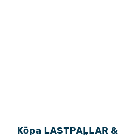
EUR-pallar (Lastpall) till företag
i: Skövde, Lidköping, Mariestad,
Falköping, Tibro, Hjo, Götene,
Töreboda och resten av Västra
Götaland.
Köpa LASTPALLAR &