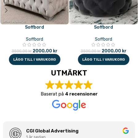
Soffbord
Soffbord
Soffbord
Soffbord
2000,00
kr
2000,00
kr
3500,00
kr
3500,00
kr
LÄGG TILL I VARUKORG
LÄGG TILL I VARUKORG
UTMÄRKT
Baserat på
4 recensioner
CGI Global Advertising
1 år sedan