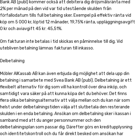
Bank AB (publ) kommer också att debitera dig dröjsmålsränta med
2% per månad på den vid var tid utestående skulden från
förfallodatum tills full betalning sker. Exempel på effektiv ränta vid
köp om 5 000 kr, löptid 12 månader, 19,75% ränta, uppläggningsavgift
0 kr och aviavgift 45 kr: 45,51%.
Om fakturan inte betalas i tid skickas en påminnelse till dig. Vid
utebliven betalning lämnas fakturan till inkasso.
Delbetalning
Möbler AlKassab AB kan även erbjuda dig möjlighet att dela upp din
betalning i samarbete med Svea Bank AB (publ). Delbetalning är ett
flexibelt alternativ för dig som vill ha kontroll över dina inköp, och
samtidigt vara säker på att kunna köpa det du behöver. Det finns
flera olika betalningsalternativ att välja mellan och du kan när som
helst under delbetalningstiden välja att slutbetala den resterande
skulden i en enda betalning. Ansökan om delbetalning sker i kassan i
samband med att du anger personnummer och den
delbetalningsplan som passar dig. Därefter görs en kreditupplysning
och identitetskontroll och du får direkt besked om ansökan har