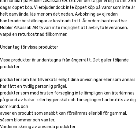
har handlat på Möbler AlKassab AB. Utöver detta ger vi dig totalt 365
dagar öppet köp. Vi erbjuder dock inte öppet köp på varor som inte är
helt oanvända, läs mer om det nedan. Avbokning av ej redan
hanterade beställningar är kostnadsfritt. Är ordern hanterad har
Möbler AlKassab AB tyvärr inte möjlighet att avbryta leveransen,
varpå en returkostnad tillkommer.
Undantag för vissa produkter
Vissa produkter är undantagna från ångerrätt. Det gäller följande
produkter:
produkter som har tillverkats enligt dina anvisningar eller som annars
har fått en tydlig personlig prägel,
produkter som med bruten försegling inte lämpligen kan återlämnas
på grund av hälso- eller hygienskäl och förseglingen har brutits av dig
som kund, och
avser en produkt som snabbt kan försämras eller bli för gammal,
såsom blommor och växter.
Värdeminskning av använda produkter