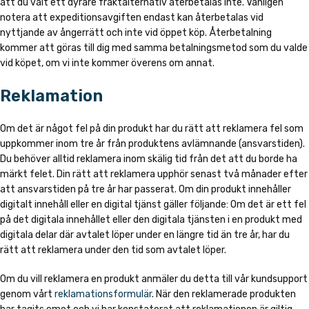
att du valt ett dyrare fraktalternativ återbetalas inte. Vänligen
notera att expeditionsavgiften endast kan återbetalas vid
nyttjande av ångerrätt och inte vid öppet köp. Återbetalning
kommer att göras till dig med samma betalningsmetod som du valde
vid köpet, om vi inte kommer överens om annat.
Reklamation
Om det är något fel på din produkt har du rätt att reklamera fel som
uppkommer inom tre år från produktens avlämnande (ansvarstiden).
Du behöver alltid reklamera inom skälig tid från det att du borde ha
märkt felet. Din rätt att reklamera upphör senast två månader efter
att ansvarstiden på tre år har passerat. Om din produkt innehåller
digitalt innehåll eller en digital tjänst gäller följande: Om det är ett fel
på det digitala innehållet eller den digitala tjänsten i en produkt med
digitala delar där avtalet löper under en längre tid än tre år, har du
rätt att reklamera under den tid som avtalet löper.
Om du vill reklamera en produkt anmäler du detta till vår kundsupport
genom vårt
reklamationsformulär
. När den reklamerade produkten