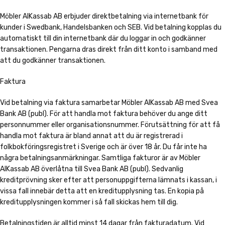
Möbler AlKassab AB erbjuder direktbetalning via internetbank för
kunder i Swedbank, Handelsbanken och SEB. Vid betalning kopplas du
automatiskt till din internetbank där du loggar in och godkänner
transaktionen. Pengarna dras direkt från ditt konto i samband med
att du godkänner transaktionen.
Faktura
Vid betalning via faktura samarbetar Möbler AlKassab AB med Svea
Bank AB (publ). För att handla mot faktura behöver du ange ditt
personnummer eller organisationsnummer. Förutsättning för att få
handla mot faktura är bland annat att du är registrerad i
folkbokföringsregistret i Sverige och är över 18 år. Du får inte ha
några betalningsanmärkningar. Samtliga fakturor är av Möbler
AlKassab AB överlåtna till Svea Bank AB (publ). Sedvanlig
kreditprövning sker efter att personuppgifterna lämnats i kassan, i
vissa fall innebär detta att en kreditupplysning tas. En kopia på
kreditupplysningen kommer i så fall skickas hem till dig.
Betalningstiden är alltid minst 14 dagar från fakturadatum. Vid