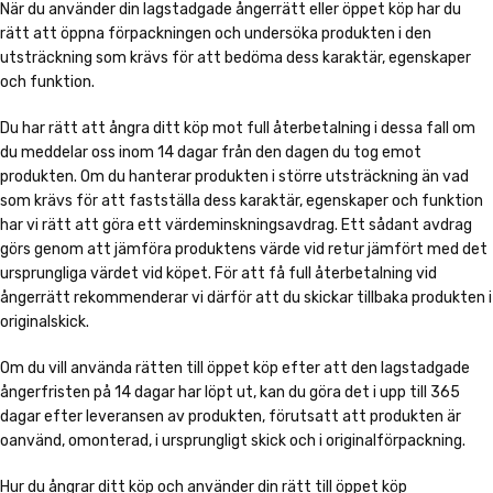
När du använder din lagstadgade ångerrätt eller öppet köp har du
rätt att öppna förpackningen och undersöka produkten i den
utsträckning som krävs för att bedöma dess karaktär, egenskaper
och funktion.
Du har rätt att ångra ditt köp mot full återbetalning i dessa fall om
du meddelar oss inom 14 dagar från den dagen du tog emot
produkten. Om du hanterar produkten i större utsträckning än vad
som krävs för att fastställa dess karaktär, egenskaper och funktion
har vi rätt att göra ett värdeminskningsavdrag. Ett sådant avdrag
görs genom att jämföra produktens värde vid retur jämfört med det
ursprungliga värdet vid köpet. För att få full återbetalning vid
ångerrätt rekommenderar vi därför att du skickar tillbaka produkten i
originalskick.
Om du vill använda rätten till öppet köp efter att den lagstadgade
ångerfristen på 14 dagar har löpt ut, kan du göra det i upp till 365
dagar efter leveransen av produkten, förutsatt att produkten är
oanvänd, omonterad, i ursprungligt skick och i originalförpackning.
Hur du ångrar ditt köp och använder din rätt till öppet köp