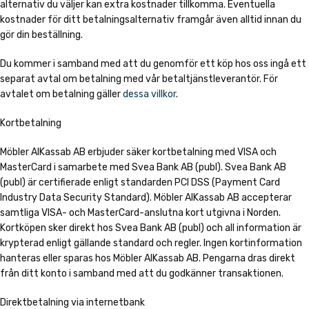
alternativ du väljer kan extra kostnader tillkomma. Eventuella
kostnader för ditt betalningsalternativ framgår även alltid innan du
gör din beställning.
Du kommer i samband med att du genomför ett köp hos oss ingå ett
separat avtal om betalning med vår betaltjänstleverantör. För
avtalet om betalning gäller
dessa villkor
.
Kortbetalning
Möbler AlKassab AB erbjuder säker kortbetalning med VISA och
MasterCard i samarbete med Svea Bank AB (publ). Svea Bank AB
(publ) är certifierade enligt standarden PCI DSS (Payment Card
Industry Data Security Standard). Möbler AlKassab AB accepterar
samtliga VISA- och MasterCard-anslutna kort utgivna i Norden.
Kortköpen sker direkt hos Svea Bank AB (publ) och all information är
krypterad enligt gällande standard och regler. Ingen kortinformation
hanteras eller sparas hos Möbler AlKassab AB. Pengarna dras direkt
från ditt konto i samband med att du godkänner transaktionen.
Direktbetalning via internetbank