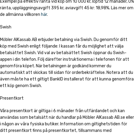
Exempel på effektiv ränta vid köp om 10 000 kr, löptid 12 månader, 0%
ränta, uppläggningsavgift 395 kr, aviavgift 45 kr: 18,98%. Läs mer om
de allmänna villkoren
här
.
Swish
Möbler AlKassab AB erbjuder betalning via Swish. Du genomför ditt
köp med Swish enligt följande: I kassan får du möjlighet att välja
betalsättet Swish. Vid val av betalsättet Swish öppnar du Swish-
appen i din telefon. Följ därefter instruktionerna i telefonen för att
genomföra köpet. När betalningen är godkänd kommer du
automatiskt att skickas till sidan för orderbekräftelse. Notera att du
även måste ha ett giltigt BankID installerat för att kunna genomföra
ett köp genom Swish.
Presentkort
Våra presentkort är giltiga i 6 månader från utfärdandet och kan
användas som betalsätt när du handlar på Möbler AlKassab AB.se eller
i någon av våra fysiska butiker. Information om giltighetstiden för
ditt presentkort finns på presentkortet, tillsammans med