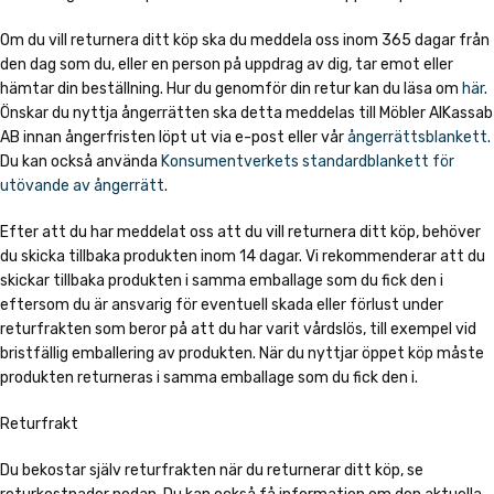
Om du vill returnera ditt köp ska du meddela oss inom 365 dagar från
den dag som du, eller en person på uppdrag av dig, tar emot eller
hämtar din beställning. Hur du genomför din retur kan du läsa om
här
.
Önskar du nyttja ångerrätten ska detta meddelas till Möbler AlKassab
AB innan ångerfristen löpt ut via e-post eller vår
ångerrättsblankett
.
Du kan också använda
Konsumentverkets standardblankett för
utövande av ångerrätt
.
Efter att du har meddelat oss att du vill returnera ditt köp, behöver
du skicka tillbaka produkten inom 14 dagar. Vi rekommenderar att du
skickar tillbaka produkten i samma emballage som du fick den i
eftersom du är ansvarig för eventuell skada eller förlust under
returfrakten som beror på att du har varit vårdslös, till exempel vid
bristfällig emballering av produkten. När du nyttjar öppet köp måste
produkten returneras i samma emballage som du fick den i.
Returfrakt
Du bekostar själv returfrakten när du returnerar ditt köp, se