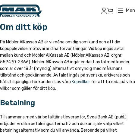
Men
Om ditt köp
På Möbler AlKassab AB är vi måna om dig som kund och att din
köpupplevelse motsvarar dina förväntningar. Vid köp ingås avtal
mellan kund och Möbler AlKassab AB (Möbler AlKassab AB, orgnr:
559470-2366). Möbler AlKassab AB ingår endast avtal med kunder
som är över 18 år (myndig) alternativt omyndig med målsmans
tillstånd och godkännande. Avtalet ingås på svenska, arkiveras och
hålls tillgängliga för kunden. Läs våra
Köpvillkor
för att ta reda på vilka
villkor som gäller för ditt köp.
Betalning
Tillsammans med vår betaltjänstleverantör, Svea Bank AB (publ.),
erbjuder vi olika betalningsalternativ och du kan själv välja vilket
betalningsalternativ som du vill använda. Beroende på vilket