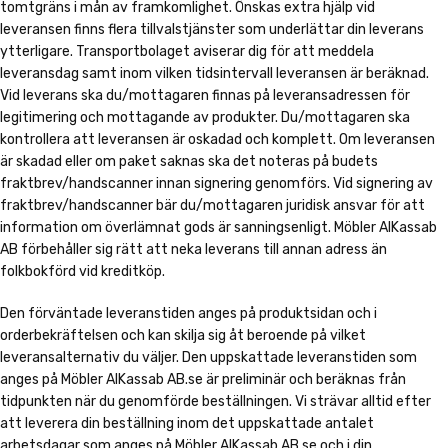
tomtgräns i mån av framkomlighet. Önskas extra hjälp vid
leveransen finns flera tillvalstjänster som underlättar din leverans
ytterligare. Transportbolaget aviserar dig för att meddela
leveransdag samt inom vilken tidsintervall leveransen är beräknad.
Vid leverans ska du/mottagaren finnas på leveransadressen för
legitimering och mottagande av produkter. Du/mottagaren ska
kontrollera att leveransen är oskadad och komplett. Om leveransen
är skadad eller om paket saknas ska det noteras på budets
fraktbrev/handscanner innan signering genomförs. Vid signering av
fraktbrev/handscanner bär du/mottagaren juridisk ansvar för att
information om överlämnat gods är sanningsenligt. Möbler AlKassab
AB förbehåller sig rätt att neka leverans till annan adress än
folkbokförd vid kreditköp.
Den förväntade leveranstiden anges på produktsidan och i
orderbekräftelsen och kan skilja sig åt beroende på vilket
leveransalternativ du väljer. Den uppskattade leveranstiden som
anges på Möbler AlKassab AB.se är preliminär och beräknas från
tidpunkten när du genomförde beställningen. Vi strävar alltid efter
att leverera din beställning inom det uppskattade antalet
arbetsdagar som anges på Möbler AlKassab AB.se och i din