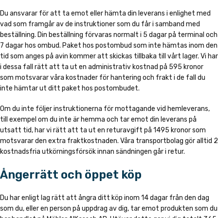
Du ansvarar för att ta emot eller hämta din leverans i enlighet med
vad som framgår av de instruktioner som du får i samband med
beställning. Din beställning förvaras normalt i 5 dagar på terminal och
7 dagar hos ombud. Paket hos postombud som inte hämtas inom den
tid som anges på avin kommer att skickas tillbaka till vårt lager. Vi har
i dessa fall rätt att ta ut en administrativ kostnad på 595 kronor
som motsvarar våra kostnader för hantering och frakt i de fall du
inte hämtar ut ditt paket hos postombudet.
Om du inte följer instruktionerna för mottagande vid hemleverans,
till exempel om du inte är hemma och tar emot din leverans på
utsatt tid, har vi rätt att ta ut en returavgift på 1495 kronor som
motsvarar den extra fraktkostnaden. Våra transportbolag gör alltid 2
kostnadsfria utkörningsförsök innan sändningen går i retur.
Ångerrätt och öppet köp
Du har enligt lag rätt att ångra ditt köp inom 14 dagar från den dag
som du, eller en person på uppdrag av dig, tar emot produkten som du