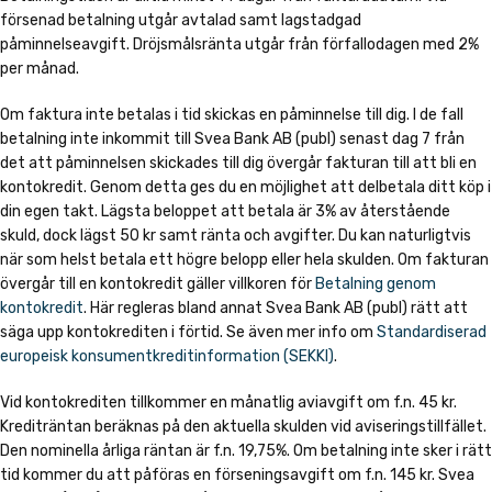
försenad betalning utgår avtalad samt lagstadgad
påminnelseavgift. Dröjsmålsränta utgår från förfallodagen med 2%
per månad.
Om faktura inte betalas i tid skickas en påminnelse till dig. I de fall
betalning inte inkommit till Svea Bank AB (publ) senast dag 7 från
det att påminnelsen skickades till dig övergår fakturan till att bli en
kontokredit. Genom detta ges du en möjlighet att delbetala ditt köp i
din egen takt. Lägsta beloppet att betala är 3% av återstående
skuld, dock lägst 50 kr samt ränta och avgifter. Du kan naturligtvis
när som helst betala ett högre belopp eller hela skulden. Om fakturan
övergår till en kontokredit gäller villkoren för
Betalning genom
kontokredit
. Här regleras bland annat Svea Bank AB (publ) rätt att
säga upp kontokrediten i förtid. Se även mer info om
Standardiserad
europeisk konsumentkreditinformation (SEKKI)
.
Vid kontokrediten tillkommer en månatlig aviavgift om f.n. 45 kr.
Krediträntan beräknas på den aktuella skulden vid aviseringstillfället.
Den nominella årliga räntan är f.n. 19,75%. Om betalning inte sker i rätt
tid kommer du att påföras en förseningsavgift om f.n. 145 kr. Svea