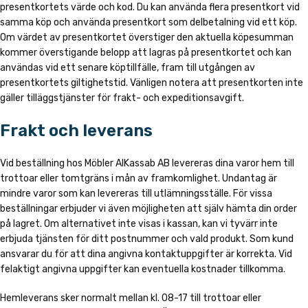
presentkortets värde och kod. Du kan använda flera presentkort vid
samma köp och använda presentkort som delbetalning vid ett köp.
Om värdet av presentkortet överstiger den aktuella köpesumman
kommer överstigande belopp att lagras på presentkortet och kan
användas vid ett senare köptillfälle, fram till utgången av
presentkortets giltighetstid. Vänligen notera att presentkorten inte
gäller tilläggstjänster för frakt- och expeditionsavgift.
Frakt och leverans
Vid beställning hos Möbler AlKassab AB levereras dina varor hem till
trottoar eller tomtgräns i mån av framkomlighet. Undantag är
mindre varor som kan levereras till utlämningsställe. För vissa
beställningar erbjuder vi även möjligheten att själv hämta din order
på lagret. Om alternativet inte visas i kassan, kan vi tyvärr inte
erbjuda tjänsten för ditt postnummer och vald produkt. Som kund
ansvarar du för att dina angivna kontaktuppgifter är korrekta. Vid
felaktigt angivna uppgifter kan eventuella kostnader tillkomma.
Hemleverans sker normalt mellan kl. 08-17 till trottoar eller