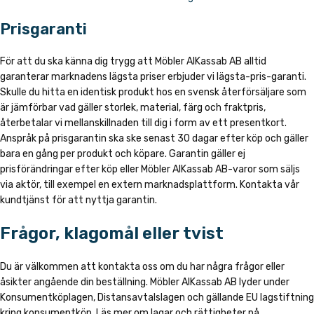
Prisgaranti
För att du ska känna dig trygg att Möbler AlKassab AB alltid
garanterar marknadens lägsta priser erbjuder vi lägsta-pris-garanti.
Skulle du hitta en identisk produkt hos en svensk återförsäljare som
är jämförbar vad gäller storlek, material, färg och fraktpris,
återbetalar vi mellanskillnaden till dig i form av ett presentkort.
Anspråk på prisgarantin ska ske senast 30 dagar efter köp och gäller
bara en gång per produkt och köpare. Garantin gäller ej
prisförändringar efter köp eller Möbler AlKassab AB-varor som säljs
via aktör, till exempel en extern marknadsplattform. Kontakta vår
kundtjänst för att nyttja garantin.
Frågor, klagomål eller tvist
Du är välkommen att kontakta oss om du har några frågor eller
åsikter angående din beställning. Möbler AlKassab AB lyder under
Konsumentköplagen, Distansavtalslagen och gällande EU lagstiftning
kring konsumentköp. Läs mer om lagar och rättigheter på