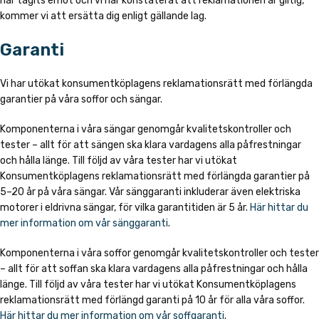
har tagits emot och vi har konstaterat att reklamationen är giltig,
kommer vi att ersätta dig enligt gällande lag.
Garanti
Vi har utökat konsumentköplagens reklamationsrätt med förlängda
garantier på våra soffor och sängar.
Komponenterna i våra sängar genomgår kvalitetskontroller och
tester – allt för att sängen ska klara vardagens alla påfrestningar
och hålla länge. Till följd av våra tester har vi utökat
Konsumentköplagens reklamationsrätt med förlängda garantier på
5–20 år på våra sängar. Vår sänggaranti inkluderar även elektriska
motorer i eldrivna sängar, för vilka garantitiden är 5 år.
Här hittar du
mer information om vår sänggaranti
.
Komponenterna i våra soffor genomgår kvalitetskontroller och tester
– allt för att soffan ska klara vardagens alla påfrestningar och hålla
länge. Till följd av våra tester har vi utökat Konsumentköplagens
reklamationsrätt med förlängd garanti på 10 år för alla våra soffor.
Här hittar du mer information om vår soffgaranti
.