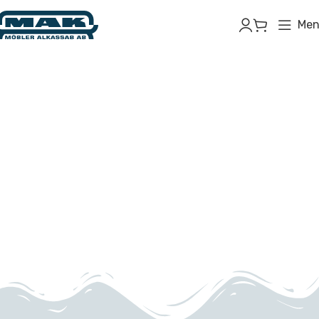
Men
Professionella
snickeritjänster
Våra erfarna snickare tillför år av expertis och passion för
hantverk till varje projekt. Oavsett om du föreställer dig
skräddarsydda möbler, hemrenoveringar eller intrikat
träarbete, är vi dedikerade till att förvandla dina idéer till
påtagliga, tidlösa bitar.