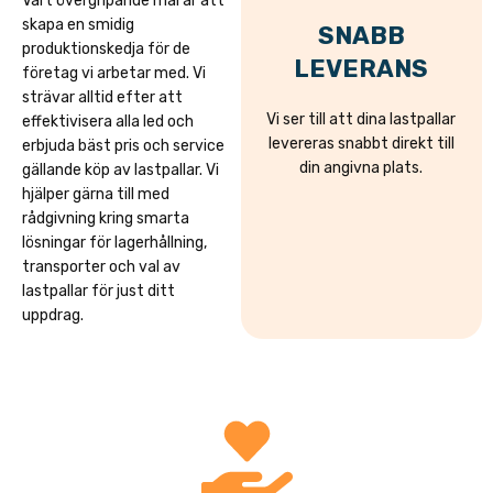
Vårt övergripande mål är att
skapa en smidig
SNABB
produktionskedja för de
LEVERANS
företag vi arbetar med. Vi
strävar alltid efter att
Vi ser till att dina lastpallar
effektivisera alla led och
levereras snabbt direkt till
erbjuda bäst pris och service
din angivna plats.
gällande köp av lastpallar. Vi
hjälper gärna till med
rådgivning kring smarta
lösningar för lagerhållning,
transporter och val av
lastpallar för just ditt
uppdrag.