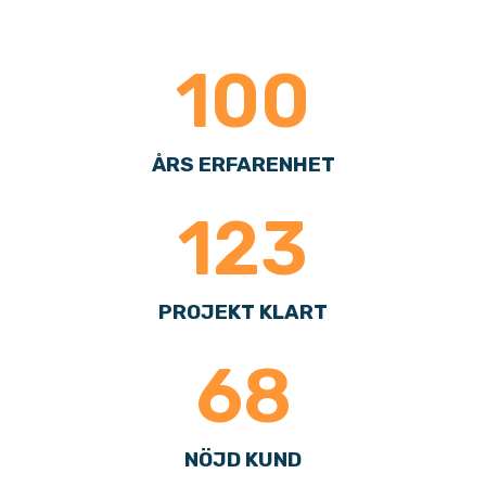
100
ÅRS ERFARENHET​
123
PROJEKT KLART
68
NÖJD KUND