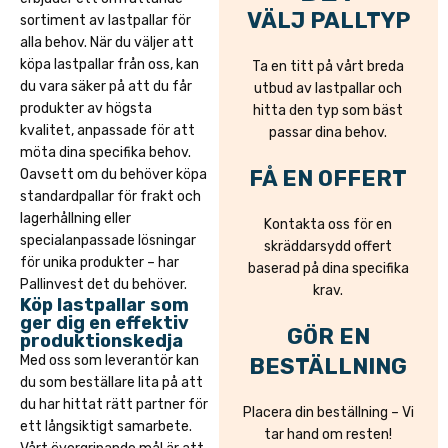
VÄLJ PALLTYP
sortiment av lastpallar för
alla behov. När du väljer att
köpa lastpallar från oss, kan
Ta en titt på vårt breda
du vara säker på att du får
utbud av lastpallar och
produkter av högsta
hitta den typ som bäst
kvalitet, anpassade för att
passar dina behov.
möta dina specifika behov.
FÅ EN OFFERT
Oavsett om du behöver köpa
standardpallar för frakt och
lagerhållning eller
Kontakta oss för en
specialanpassade lösningar
skräddarsydd offert
för unika produkter – har
baserad på dina specifika
Pallinvest det du behöver.
krav.
Köp lastpallar som
ger dig en effektiv
GÖR EN
produktionskedja
Med oss som leverantör kan
BESTÄLLNING
du som beställare lita på att
du har hittat rätt partner för
Placera din beställning – Vi
ett långsiktigt samarbete.
tar hand om resten!