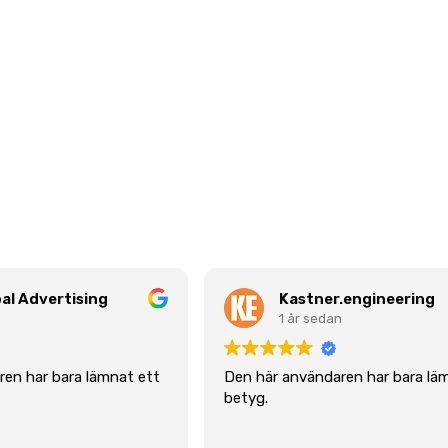
al Advertising
Kastner.engineering
n
1 år sedan
en har bara lämnat ett
Den här användaren har bara lä
betyg.