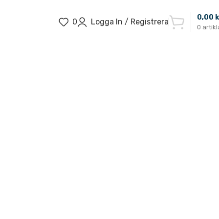
0,00
k
0
Logga In / Registrera
0
artikl