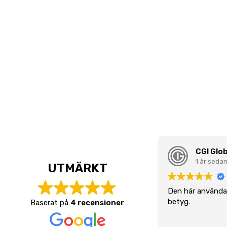
CGI Glob
1 år seda
UTMÄRKT
Den här användar
betyg.
Baserat på
4 recensioner