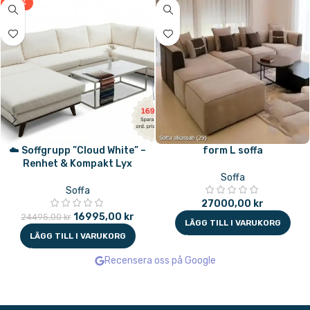
-31%
☁️ Soffgrupp ”Cloud White” –
form L soffa
Renhet & Kompakt Lyx
Soffa
Soffa
27000,00
kr
16995,00
kr
24495,00
kr
LÄGG TILL I VARUKORG
LÄGG TILL I VARUKORG
Recensera oss på Google