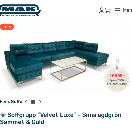
Men
-31%
Hem
Soffa
💎 Soffgrupp ”Velvet Luxe” – Smaragdgrön
Sammet & Guld