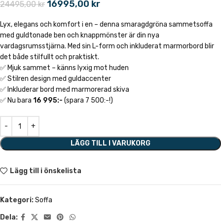
16995,00
kr
24495,00
kr
Lyx, elegans och komfort i en – denna smaragdgröna sammetsoffa
med guldtonade ben och knappmönster är din nya
vardagsrumsstjärna. Med sin L-form och inkluderat marmorbord blir
det både stilfullt och praktiskt.
✅ Mjuk sammet – känns lyxig mot huden
✅ Stilren design med guldaccenter
✅ Inkluderar bord med marmorerad skiva
✅ Nu bara
16 995:-
(spara 7 500:-!)
LÄGG TILL I VARUKORG
Lägg till i önskelista
Kategori:
Soffa
Dela: