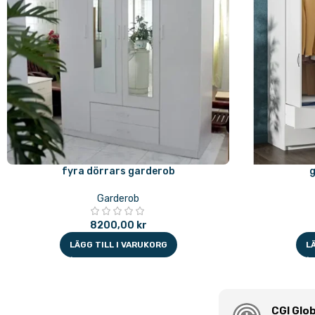
fyra dörrars garderob
Garderob
8200,00
kr
LÄGG TILL I VARUKORG
L
CGI Glob