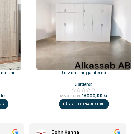
tdörrar
tolv dörrar garderob
Garderob
0
kr
16000,00
kr
18500,00
kr
RG
LÄGG TILL I VARUKORG
John Hanna