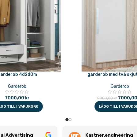
garderob 4d2d0m
garderob med två skju
Garderob
Garderob
7000,00
kr
7000,0
9000,00
kr
ÄGG TILL I VARUKORG
LÄGG TILL I VARUKO
al Advertising
Kastner.engineering