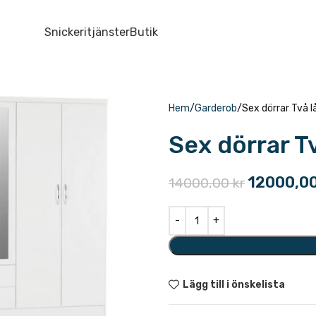
Snickeritjänster
Butik
Hem
Garderob
Sex dörrar Två l
Sex dörrar T
12000,0
14000,00
kr
Lägg till i önskelista