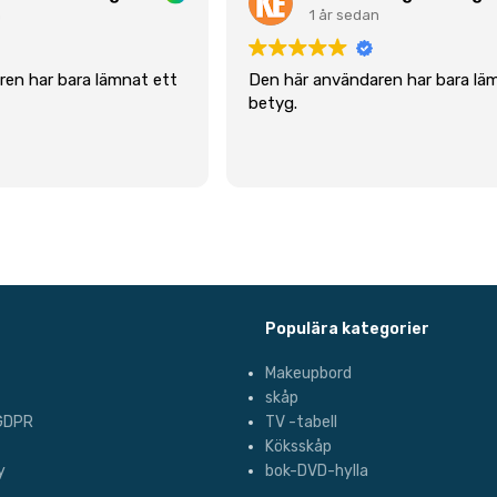
n
1 år sedan
en har bara lämnat ett
Den här användaren har bara lä
betyg.
Populära kategorier
Makeupbord
skåp
 GDPR
TV -tabell
Köksskåp
y
bok-DVD-hylla