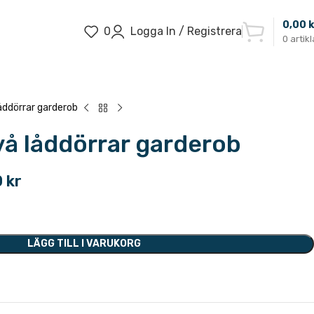
0,00
k
0
Logga In / Registrera
0
artikl
åddörrar garderob
vå låddörrar garderob
0
kr
LÄGG TILL I VARUKORG