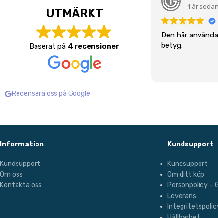
1 år seda
UTMÄRKT
Den här användar
betyg.
Baserat på
4 recensioner
Recensera oss på Google
Information
Kundsupport
Kundsupport
Kundsupport
Om oss
Om ditt köp
Kontakta oss
Personpolicy –
Leverans
Integritetspolic
Hållbarhet