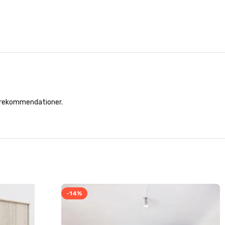
r rekommendationer.
-14%