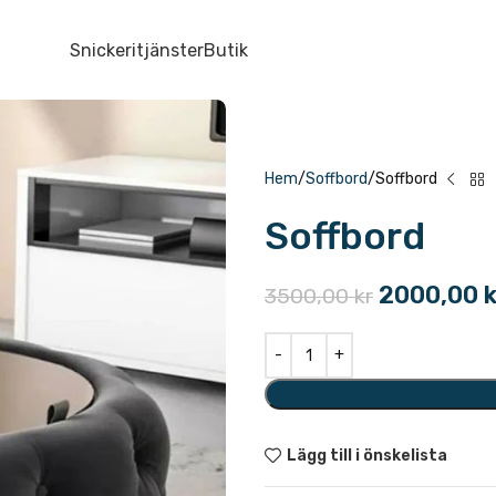
Snickeritjänster
Butik
Hem
Soffbord
Soffbord
Soffbord
2000,00
k
3500,00
kr
Lägg till i önskelista
Kategori:
Soffbord
Dela: