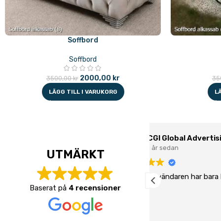
Soffbord
Soffbord
2000,00
kr
3500,00
kr
35
LÄGG TILL I VARUKORG
L
CGI Global Advertising
Kastner
1 år sedan
1 år seda
UTMÄRKT
en här användaren har bara lämnat ett
Den här användar
etyg.
betyg.
Baserat på
4 recensioner