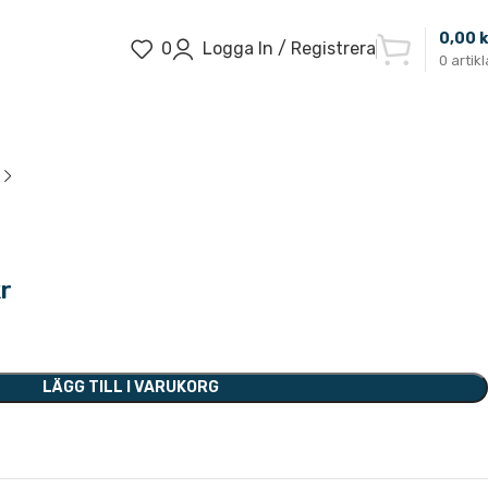
0,00
k
0
Logga In / Registrera
0
artikl
r
LÄGG TILL I VARUKORG