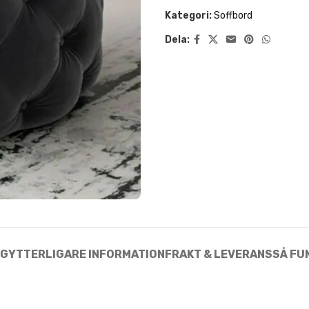
NG
YTTERLIGARE INFORMATION
FRAKT & LEVERANS
SÅ FU