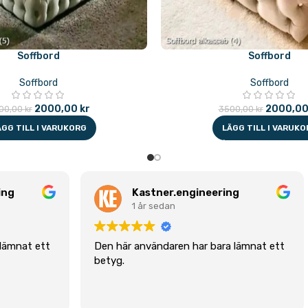
Soffbord
Soffbord
Soffbord
Soffbord
2000,00
kr
2000,0
00,00
kr
3500,00
kr
ÄGG TILL I VARUKORG
LÄGG TILL I VARUKO
.engineering
John Hanna
n
1 år sedan
en har bara lämnat ett
(Rekommenderas) Professionell
arbetare