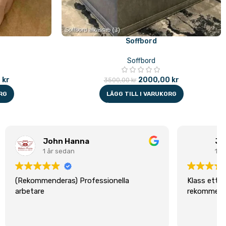
Soffbord
Soffbord
0
kr
2000,00
kr
3500,00
kr
RG
LÄGG TILL I VARUKORG
Jamil Al Houmsi
1 år sedan
a
Klass ett produkt och service,
rekommenderas