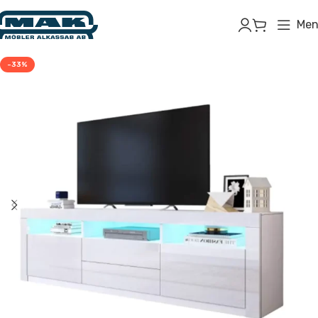
Men
-33%