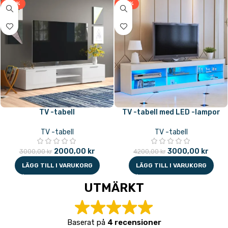
-33%
-29%
TV -tabell
TV -tabell med LED -lampor
TV -tabell
TV -tabell
2000,00
kr
3000,00
kr
3000,00
kr
4200,00
kr
LÄGG TILL I VARUKORG
LÄGG TILL I VARUKORG
UTMÄRKT
Baserat på
4 recensioner