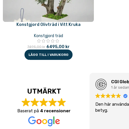
Konstgjord Olivträd i Vitt Kruka
Konstgjord träd
6495,00
kr
7495,00
kr
LÄGG TILL I VARUKORG
CGI Glob
1 år seda
UTMÄRKT
Den här användar
betyg.
Baserat på
4 recensioner