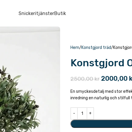
Snickeritjänster
Butik
Hem
Konstgjord träd
Konstgjord
Konstgjord O
2000,00
2500,00
kr
En smyckesdetalj med stor effekt!
inredning en naturlig och stilfull t