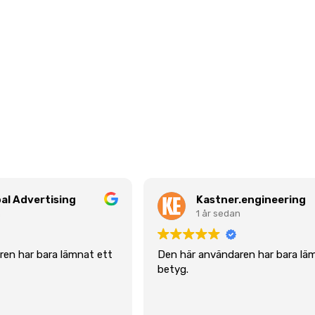
al Advertising
Kastner.engineering
n
1 år sedan
en har bara lämnat ett
Den här användaren har bara lä
betyg.