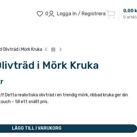
0,00
k
0
Logga In / Registrera
0
artikl
 Olivträd i Mörk Kruka
livträd i Mörk Kruka
kr
 Detta realistiska olivträd i en trendig mörk, ribbad kruka ger din
ouch – till ett snällt pris.
LÄGG TILL I VARUKORG