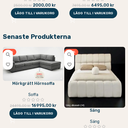
2000,00
kr
6495,00
kr
2500,00
kr
7495,00
kr
LÄGG TILL I VARUKORG
LÄGG TILL I VARUKORG
Senaste Produkterna
-31%
-33%
Mörkgrått Hörnsoffa
Soffa
16995,00
kr
24495,00
kr
Säng
LÄGG TILL I VARUKORG
Säng