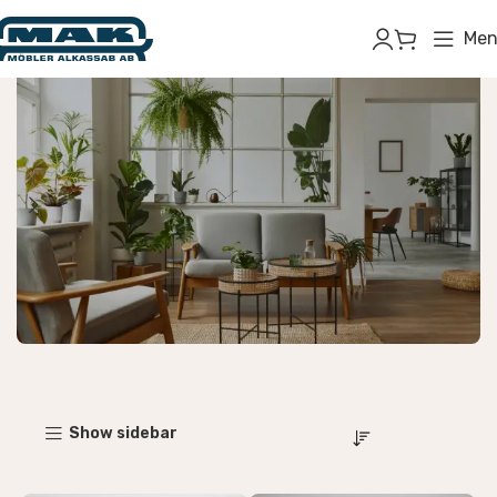
Men
Inomhusmöbler
Show sidebar
Börja handla