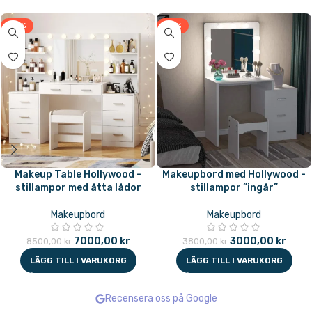
-18%
-21%
Makeup Table Hollywood -
Makeupbord med Hollywood -
stillampor med åtta lådor
stillampor ”ingår”
Makeupbord
Makeupbord
7000,00
kr
3000,00
kr
8500,00
kr
3800,00
kr
LÄGG TILL I VARUKORG
LÄGG TILL I VARUKORG
Recensera oss på Google