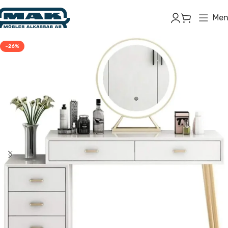
Men
-26%