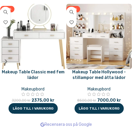
-26%
-18%
Makeup Table Classic med fem
Makeup Table Hollywood -
lådor
stillampor med åtta lådor
Makeupbord
Makeupbord
2375,00
kr
7000,00
kr
3200,00
kr
8500,00
kr
LÄGG TILL I VARUKORG
LÄGG TILL I VARUKORG
Recensera oss på Google