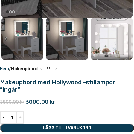
Hem
Makeupbord
Makeupbord med Hollywood -stillampor
”ingår”
3000,00
kr
3800,00
kr
LÄGG TILL I VARUKORG