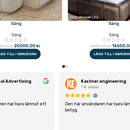
Säng
Säng
Säng
Säng
20000,00
kr
16500,
00,00
kr
24000,00
kr
ÄGG TILL I VARUKORG
LÄGG TILL I VARUKO
al Advertising
Kastner.engineering
n
1 år sedan
en har bara lämnat ett
Den här användaren har bara lä
betyg.