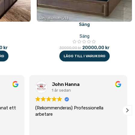
Säng
Säng
00
kr
20000,00
kr
30000,00
kr
RG
LÄGG TILL I VARUKORG
John Hanna
1 år sedan
mnat ett
(Rekommenderas) Professionella
arbetare