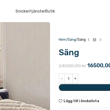
Snickeritjänster
Butik
Hem
Säng
Säng
Säng
16500,0
24000,00
kr
Lägg till i önskelista