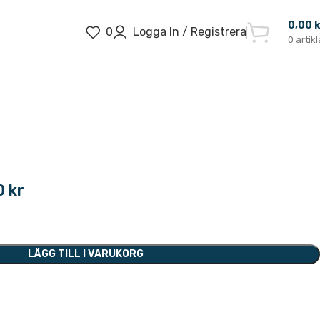
0,00
k
0
Logga In / Registrera
0
artikl
0
kr
LÄGG TILL I VARUKORG