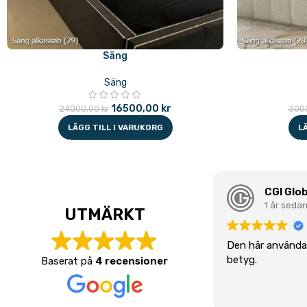
Säng
Säng
16500,00
kr
24000,00
kr
300
LÄGG TILL I VARUKORG
L
CGI Glob
1 år seda
UTMÄRKT
Den här användar
betyg.
Baserat på
4 recensioner