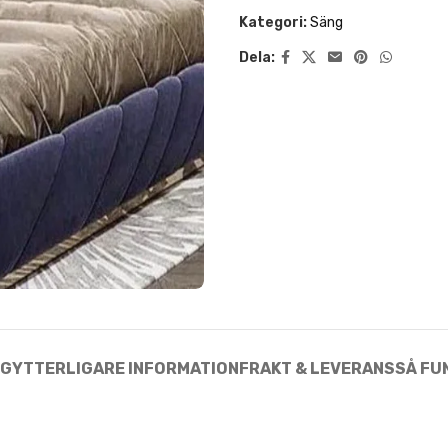
Kategori:
Säng
Dela:
NG
YTTERLIGARE INFORMATION
FRAKT & LEVERANS
SÅ FU