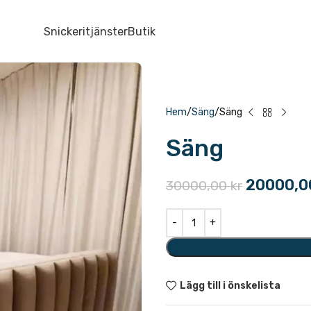
Snickeritjänster
Butik
Hem
Säng
Säng
Säng
20000,
30000,00
kr
Lägg till i önskelista