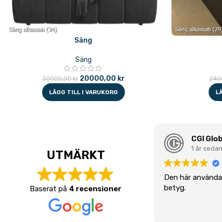
Säng
Säng
20000,00
kr
30000,00
kr
240
LÄGG TILL I VARUKORG
L
CGI Glob
1 år seda
UTMÄRKT
Den här användar
betyg.
Baserat på
4 recensioner