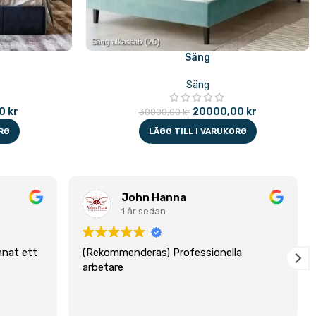
Säng
Säng
00
kr
20000,00
kr
30000,00
kr
RG
LÄGG TILL I VARUKORG
John Hanna
1 år sedan
mnat ett
(Rekommenderas) Professionella
arbetare