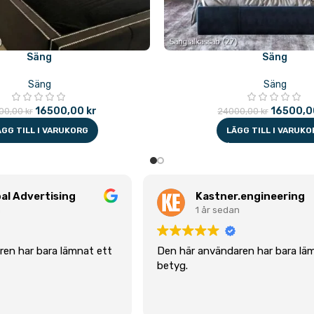
Säng
Säng
Säng
Säng
16500,00
kr
16500,
00,00
kr
24000,00
kr
ÄGG TILL I VARUKORG
LÄGG TILL I VARUKO
al Advertising
Kastner.engineering
n
1 år sedan
en har bara lämnat ett
Den här användaren har bara lä
betyg.