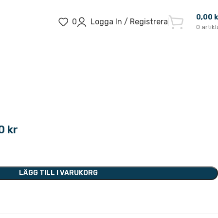
0,00
k
0
Logga In / Registrera
0
artikl
00
kr
LÄGG TILL I VARUKORG