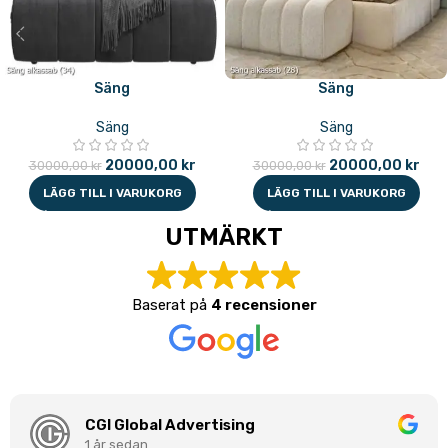
Säng
Säng
Säng
Säng
20000,00
kr
20000,00
kr
30000,00
kr
30000,00
kr
LÄGG TILL I VARUKORG
LÄGG TILL I VARUKORG
UTMÄRKT
Baserat på
4 recensioner
CGI Global Advertising
1 år sedan