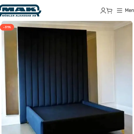
Men
-31%