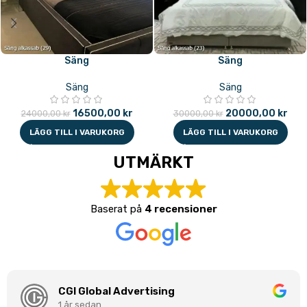
Säng
Säng
Säng
Säng
16500,00
kr
20000,00
kr
24000,00
kr
30000,00
kr
LÄGG TILL I VARUKORG
LÄGG TILL I VARUKORG
UTMÄRKT
Baserat på
4 recensioner
CGI Global Advertising
1 år sedan