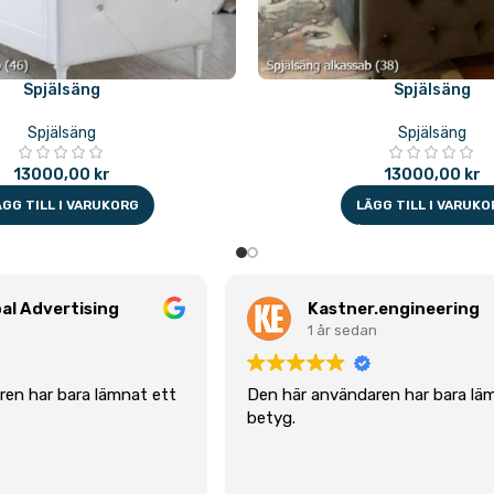
Spjälsäng
Spjälsäng
Spjälsäng
Spjälsäng
13000,00
kr
13000,00
kr
ÄGG TILL I VARUKORG
LÄGG TILL I VARUKO
al Advertising
Kastner.engineering
n
1 år sedan
en har bara lämnat ett
Den här användaren har bara lä
betyg.