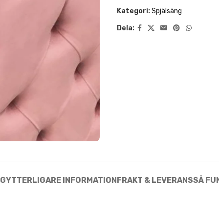
Kategori:
Spjälsäng
Dela:
NG
YTTERLIGARE INFORMATION
FRAKT & LEVERANS
SÅ FU