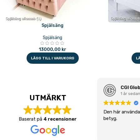
Spjälsäng
Spjälsäng
13000,00
kr
LÄGG TILL I VARUKORG
L
CGI Glob
1 år seda
UTMÄRKT
Den här användar
betyg.
Baserat på
4 recensioner