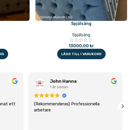
Spjälsäng
Spjälsäng
13000,00
kr
RG
LÄGG TILL I VARUKORG
John Hanna
1 år sedan
mnat ett
(Rekommenderas) Professionella
arbetare