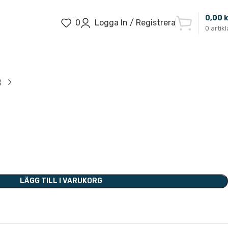
0,00
k
0
Logga In / Registrera
0
artikl
LÄGG TILL I VARUKORG