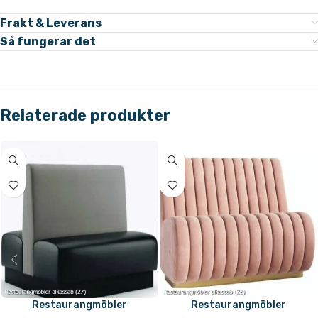
Frakt & Leverans
Så fungerar det
Relaterade produkter
Restaurangmöbler
Restaurangmöbler