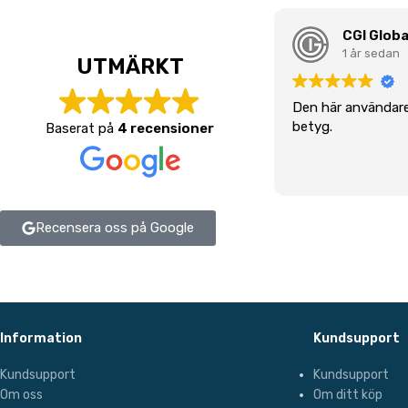
CGI Globa
1 år sedan
UTMÄRKT
Den här användare
betyg.
Baserat på
4 recensioner
Recensera oss på Google
Information
Kundsupport
Kundsupport
Kundsupport
Om oss
Om ditt köp