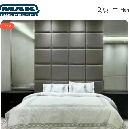
Men
-33%