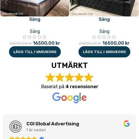
Säng
Säng
Säng
Säng
16500,00
kr
16500,00
kr
24000,00
kr
24000,00
kr
LÄGG TILL I VARUKORG
LÄGG TILL I VARUKORG
UTMÄRKT
Baserat på
4 recensioner
CGI Global Advertising
1 år sedan