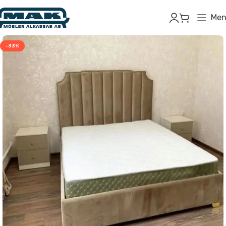
Men
-33%