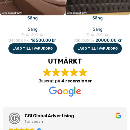
Säng
Säng
Säng
Säng
16500,00
kr
20000,00
kr
24000,00
kr
30000,00
kr
LÄGG TILL I VARUKORG
LÄGG TILL I VARUKORG
UTMÄRKT
Baserat på
4 recensioner
CGI Global Advertising
1 år sedan