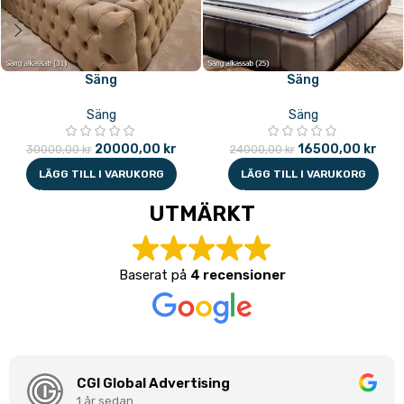
Säng
Säng
Säng
Säng
20000,00
kr
16500,00
kr
30000,00
kr
24000,00
kr
LÄGG TILL I VARUKORG
LÄGG TILL I VARUKORG
UTMÄRKT
Baserat på
4 recensioner
CGI Global Advertising
1 år sedan