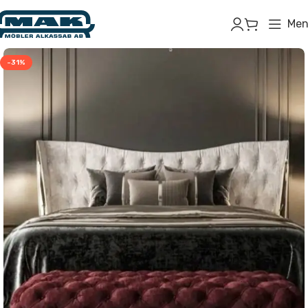
Men
-31%