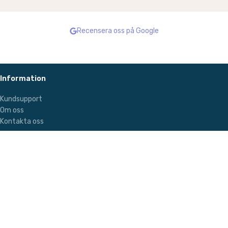
TV -bord med LED -lampor och
form L soffa
Recensera oss på Google
två lådor
Soffa
TV -tabell
27000,00
kr
3200,00
kr
4800,00
kr
LÄGG TILL I VARUKORG
Information
LÄGG TILL I VARUKORG
Kundsupport
Om oss
Kontakta oss
Kundsupport
Kundsupport
Om ditt köp
Personpolicy – GDPR
Leverans
Integritetspolicy
Hållbarhet