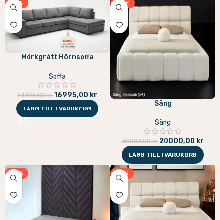
-31%
-33%
Mörkgrått Hörnsoffa
Soffa
16995,00
kr
24495,00
kr
Säng
LÄGG TILL I VARUKORG
Säng
20000,00
kr
30000,00
kr
LÄGG TILL I VARUKORG
-31%
-31%