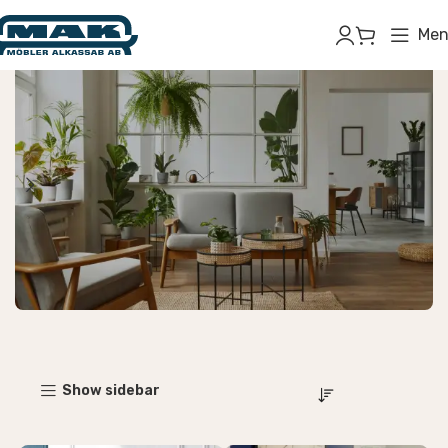
Men
Inomhusmöbler
Show sidebar
Börja handla