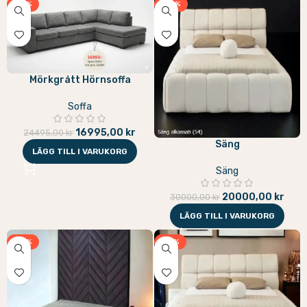
-31%
-33%
Mörkgrått Hörnsoffa
Soffa
16995,00
kr
24495,00
kr
Säng
LÄGG TILL I VARUKORG
Säng
20000,00
kr
30000,00
kr
LÄGG TILL I VARUKORG
-31%
-31%