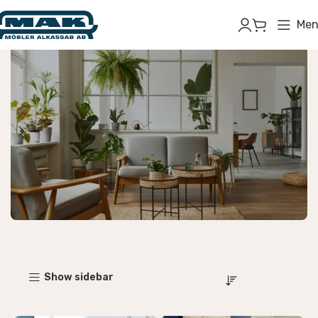
Men
Inomhusmöbler
Show sidebar
Börja handla