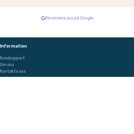
TV -bord med LED -lampor och
form L soffa
Recensera oss på Google
två lådor
Soffa
TV -tabell
27000,00
kr
3200,00
kr
4800,00
kr
LÄGG TILL I VARUKORG
Information
LÄGG TILL I VARUKORG
Kundsupport
Om oss
Kontakta oss
Kundsupport
Kundsupport
Om ditt köp
Personpolicy – GDPR
Leverans
Integritetspolicy
Hållbarhet