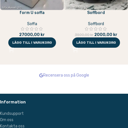
TV -bord med LED -lampor och
form L soffa
två lådor
Soffa
TV -tabell
27000,00
kr
3200,00
kr
4800,00
kr
LÄGG TILL I VARUKORG
LÄGG TILL I VARUKORG
Recensera oss på Google
Information
Kundsupport
Om oss
Kontakta oss