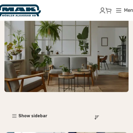
Men
Inomhusmöbler
Show sidebar
Börja handla