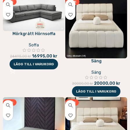
-31%
-33%
Mörkgrått Hörnsoffa
Soffa
16995,00
kr
24495,00
kr
Säng
LÄGG TILL I VARUKORG
Säng
20000,00
kr
30000,00
kr
LÄGG TILL I VARUKORG
-31%
-31%